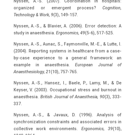
Nyssen, A.-S. (2007). Coordination in hospitals:
organized or emergent process?
Cognition,
Technology & Work, 9
(3), 149-157.
Nyssen, A.-S., & Blavier, A. (2006). Error detection: A
study in anaesthesia.
Ergonomics, 49
(5-6), 517-525.
Nyssen, A.-S., Aunac, S., Faymonville, M.-E., & Lutte, I.
(2004). Reporting systems in healthcare from a case-
by-case experience to a general framework: an
example in anaesthesia.
European Journal of
Anaesthesiology, 21
(10), 757-765.
Nyssen, A.-S., Hansez, I., Baele, P., Lamy, M., & De
Keyser, V. (2003). Occupational stress and burnout in
anaesthesia.
British Journal of Anaesthesia, 90
(3), 333-
337.
Nyssen, A.-S., & Javaux, D. (1996). Analysis of
synchronization constraints and associated errors in
collective work environments.
Ergonomics, 39
(10),