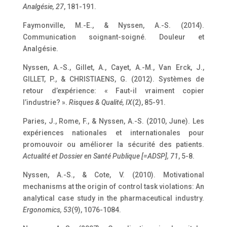
Analgésie, 27
, 181-191.
Faymonville, M.-E., & Nyssen, A.-S. (2014).
Communication soignant-soigné. Douleur et
Analgésie.
Nyssen, A.-S., Gillet, A., Cayet, A.-M., Van Erck, J.,
GILLET, P., & CHRISTIAENS, G. (2012). Systèmes de
retour d’expérience: « Faut-il vraiment copier
l’industrie? ».
Risques & Qualité, IX
(2), 85-91.
Paries, J., Rome, F., & Nyssen, A.-S. (2010, June). Les
expériences nationales et internationales pour
promouvoir ou améliorer la sécurité des patients.
Actualité et Dossier en Santé Publique [=ADSP], 71
, 5-8.
Nyssen, A.-S., & Cote, V. (2010). Motivational
mechanisms at the origin of control task violations: An
analytical case study in the pharmaceutical industry.
Ergonomics, 53
(9), 1076-1084.